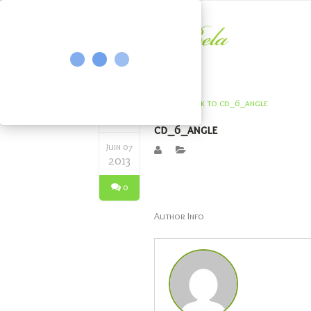
cd_6_angle
Juin 07
2013
0
Author Info