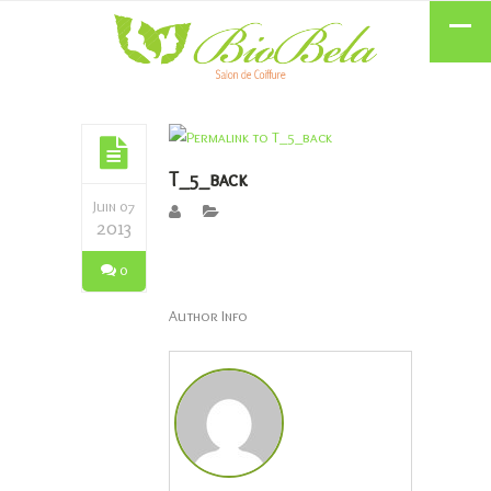
T_5_back
Juin 07
2013
0
Author Info