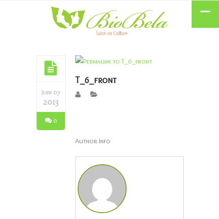
T_6_front
Juin 07
2013
0
Author Info