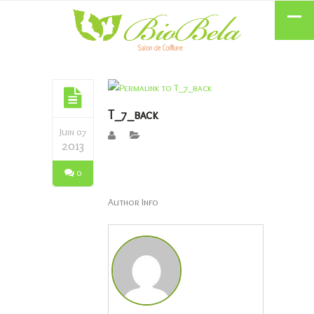
T_7_back
Juin 07
2013
0
Author Info