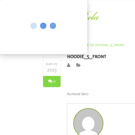
hoodie_5_front
Juin 07
2013
0
Author Info