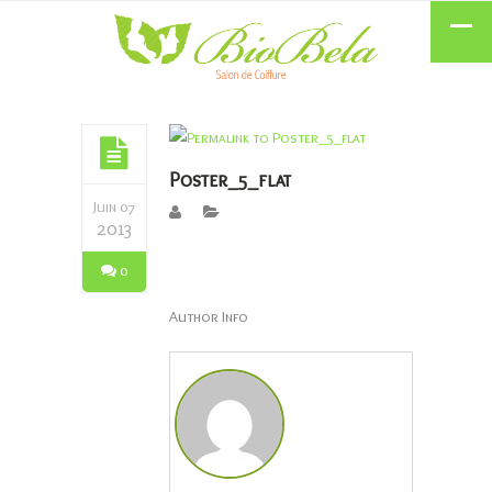
Poster_5_flat
Juin 07
2013
0
Author Info