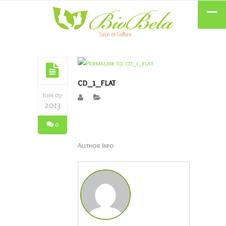
cd_1_flat
Juin 07
2013
0
Author Info