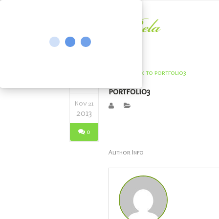
portfolio3
Nov 21
2013
0
Author Info