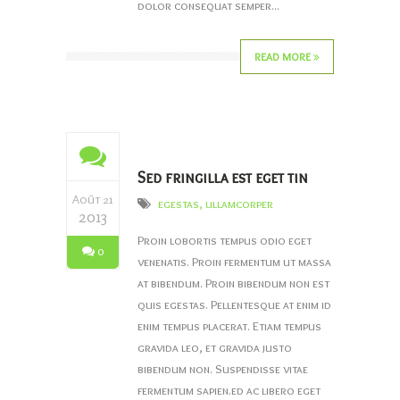
dolor consequat semper...
READ MORE
Sed fringilla est eget tin
Août 21
egestas
,
ullamcorper
2013
Proin lobortis tempus odio eget
0
venenatis. Proin fermentum ut massa
at bibendum. Proin bibendum non est
quis egestas. Pellentesque at enim id
enim tempus placerat. Etiam tempus
gravida leo, et gravida justo
bibendum non. Suspendisse vitae
fermentum sapien.ed ac libero eget