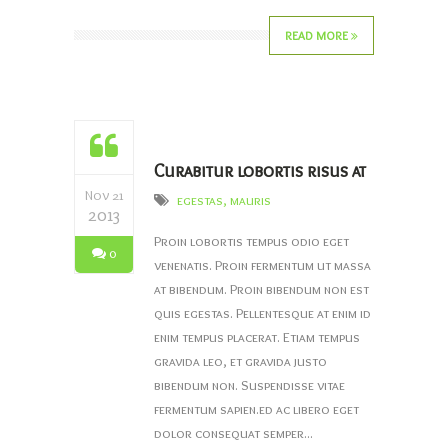
READ MORE
Curabitur lobortis risus at
Nov 21
egestas
,
mauris
2013
Proin lobortis tempus odio eget
0
venenatis. Proin fermentum ut massa
at bibendum. Proin bibendum non est
quis egestas. Pellentesque at enim id
enim tempus placerat. Etiam tempus
gravida leo, et gravida justo
bibendum non. Suspendisse vitae
fermentum sapien.ed ac libero eget
dolor consequat semper...