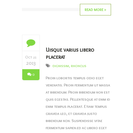
READ MORE
Uisque varius libero
placerat
Oct 21
2013
dignissim
,
rhoncus
0
Proin lobortis tempus odio eget
venenatis. Proin fermentum ut massa
at bibendum. Proin bibendum non est
quis egestas. Pellentesque at enim id
enim tempus placerat. Etiam tempus
gravida leo, et gravida justo
bibendum non. Suspendisse vitae
fermentum sapien.ed ac libero eget