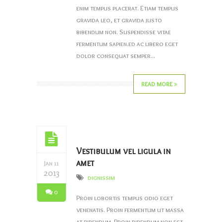
enim tempus placerat. Etiam tempus
gravida leo, et gravida justo
bibendum non. Suspendisse vitae
fermentum sapien.ed ac libero eget
dolor consequat semper...
READ MORE
Vestibulum vel ligula in
amet
Jan 11
2013
dignissim
0
Proin lobortis tempus odio eget
venenatis. Proin fermentum ut massa
at bibendum. Proin bibendum non est