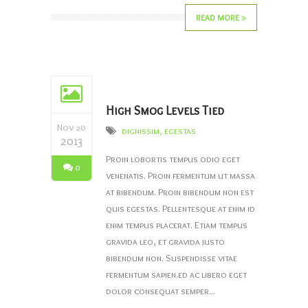
READ MORE
High Smog Levels Tied
Nov 20
dignissim
,
egestas
2013
Proin lobortis tempus odio eget
0
venenatis. Proin fermentum ut massa
at bibendum. Proin bibendum non est
quis egestas. Pellentesque at enim id
enim tempus placerat. Etiam tempus
gravida leo, et gravida justo
bibendum non. Suspendisse vitae
fermentum sapien.ed ac libero eget
dolor consequat semper...