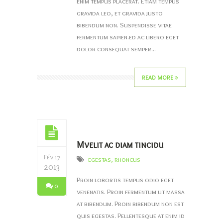
enim tempus placerat. Etiam tempus
gravida leo, et gravida justo
bibendum non. Suspendisse vitae
fermentum sapien.ed ac libero eget
dolor consequat semper...
READ MORE
Mvelit ac diam tincidu
Fév 17
egestas
,
rhoncus
2013
Proin lobortis tempus odio eget
0
venenatis. Proin fermentum ut massa
at bibendum. Proin bibendum non est
quis egestas. Pellentesque at enim id