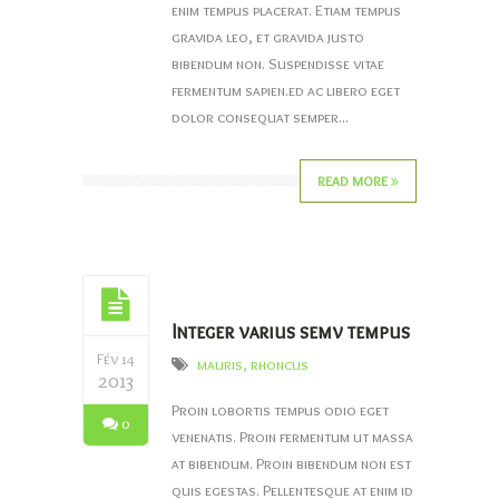
enim tempus placerat. Etiam tempus
gravida leo, et gravida justo
bibendum non. Suspendisse vitae
fermentum sapien.ed ac libero eget
dolor consequat semper...
READ MORE
Integer varius semv tempus
Fév 14
mauris
,
rhoncus
2013
Proin lobortis tempus odio eget
0
venenatis. Proin fermentum ut massa
at bibendum. Proin bibendum non est
quis egestas. Pellentesque at enim id