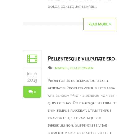
dolor consequat semper...
READ MORE
Pellentesque vulputate ero
mauris
,
ullamcorper
Juil 21
2013
Proin lobortis tempus odio eget
venenatis. Proin fermentum ut massa
0
at bibendum. Proin bibendum non est
quis egestas. Pellentesque at enim id
enim tempus placerat. Etiam tempus
gravida leo, et gravida justo
bibendum non. Suspendisse vitae
fermentum sapien.ed ac libero eget