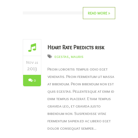
READ MORE
Heart Rate Predicts risk
egestas
,
mauris
Nov 21
2013
Proin lobortis tempus odio eget
venenatis. Proin fermentum ut massa
0
at bibendum. Proin bibendum non est
quis egestas. Pellentesque at enim id
enim tempus placerat. Etiam tempus
gravida leo, et gravida justo
bibendum non. Suspendisse vitae
fermentum sapien.ed ac libero eget
dolor consequat semper...