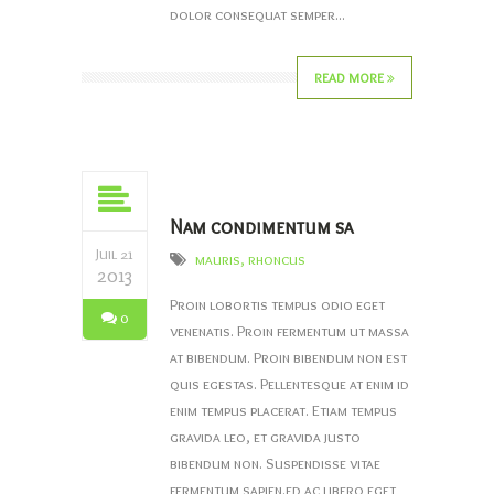
dolor consequat semper...
READ MORE
Nam condimentum sa
Juil 21
mauris
,
rhoncus
2013
Proin lobortis tempus odio eget
0
venenatis. Proin fermentum ut massa
at bibendum. Proin bibendum non est
quis egestas. Pellentesque at enim id
enim tempus placerat. Etiam tempus
gravida leo, et gravida justo
bibendum non. Suspendisse vitae
fermentum sapien.ed ac libero eget