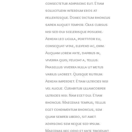
consectetur adipiscing elit. Etiam
sollicitudin interdum eros at
pellentesque. Donec dictum rhoncus
sapien aliquet tempor. Cras cursus
nisi sed dui scelerisque posuere.
Aenean leo ligula, porttitor eu,
consequat vitae, eleifend ac, enim.
Aliquam lorem ante, dapibus in,
viverra quis, feugiat a, tellus.
Phasellus viverra nulla ut metus
varius laoreet. Quisque rutrum.
Aenean imperdiet. Etiam ultricies nisi
vel augue. Curabitur ullamcorper
ultricies nisi. Nam eget dui. Etiam
rhoncus. Maecenas tempus, tellus
eget condimentum rhoncus, sem
quam semper libero, sit amet
adipiscing sem neque sed ipsum.
Maecenas nec odio et ante tincidunt