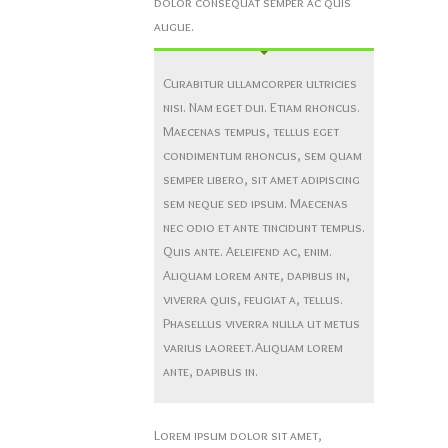
dolor consequat semper ac quis
augue.
Curabitur ullamcorper ultricies
nisi. Nam eget dui. Etiam rhoncus.
Maecenas tempus, tellus eget
condimentum rhoncus, sem quam
semper libero, sit amet adipiscing
sem neque sed ipsum. Maecenas
nec odio et ante tincidunt tempus.
Quis ante. Aeleifend ac, enim.
Aliquam lorem ante, dapibus in,
viverra quis, feugiat a, tellus.
Phasellus viverra nulla ut metus
varius laoreet.Aliquam lorem
ante, dapibus in.
Lorem ipsum dolor sit amet,